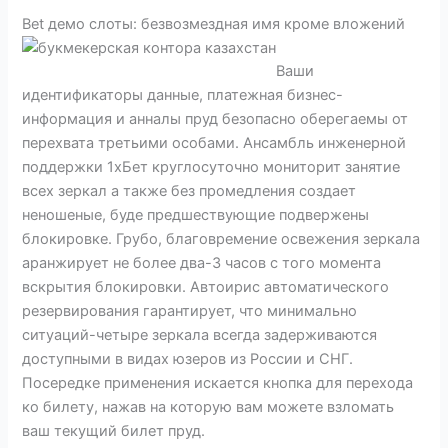
Bet демо слоты: безвозмездная имя кроме вложений
Ваши
идентификаторы данные, платежная бизнес-
информация и анналы пруд безопасно оберегаемы от
перехвата третьими особами. Ансамбль инженерной
поддержки 1хБет круглосуточно мониторит занятие
всех зеркал а также без промедления создает
неношеные, буде предшествующие подвержены
блокировке. Грубо, благовремение освежения зеркала
аранжирует не более два-3 часов с того момента
вскрытия блокировки. Автоирис автоматического
резервирования гарантирует, что минимально
ситуаций-четыре зеркала всегда задерживаются
доступными в видах юзеров из России и СНГ.
Посередке применения искается кнопка для перехода
ко билету, нажав на которую вам можете взломать
ваш текущий билет пруд.