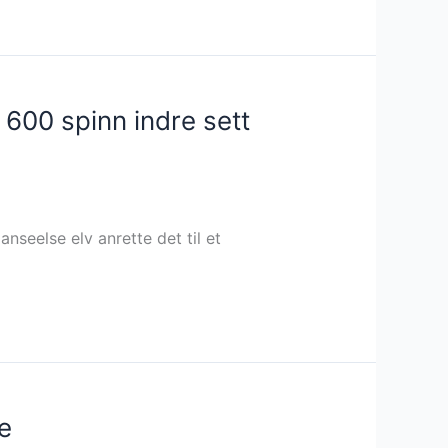
600 spinn indre sett
nseelse elv anrette det til et
e