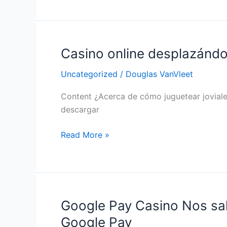
freespins
på
gave
Casino online desplazándol
Casino
online
Uncategorized
/
Douglas VanVleet
desplazándolo
hacia
Content ¿Acerca de cómo juguetear joviale
el
descargar
pelo
tragaperras
Read More »
sobre
Novoline
Tratar
Gratuito
Google Pay Casino Nos sall
Google
Pay
Google Pay