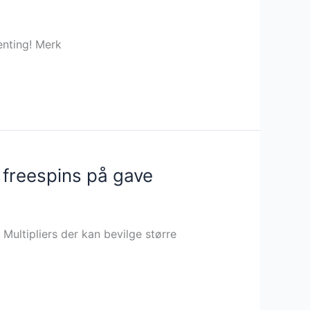
enting! Merk
 freespins på gave
ultipliers der kan bevilge større