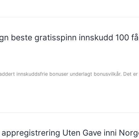
n beste gratisspinn innskudd 100 få 
ddert innskuddsfrie bonuser underlagt bonusvilkår. Det er a
 appregistrering Uten Gave inni Norg