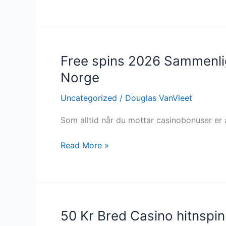
jeu
50
Free
Spins
Free spins 2026 Sammenlig
Free
ORBIT
spins
Norge
ELECTRONIC
2026
Sammenlign
Uncategorized
/
Douglas VanVleet
beste
Som alltid når du mottar casinobonuser er a
gratisspinn
innskudd
Read More »
100
få
600
spinn
indre
50 Kr Bred Casino hitnspin
50
sett