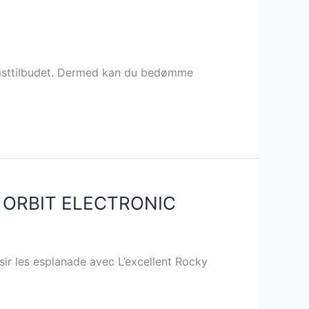
komsttilbudet. Dermed kan du bedømme
ins ORBIT ELECTRONIC
ir les esplanade avec L’excellent Rocky