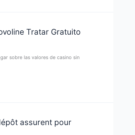
voline Tratar Gratuito
ar sobre las valores de casino sin
dépôt assurent pour