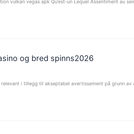
cation vulkan vegas apk Qu’est-un Lequel Assentiment au sei
Casino og bred spinns2026
 relevant i tillegg til akseptabel avertissement på grunn av