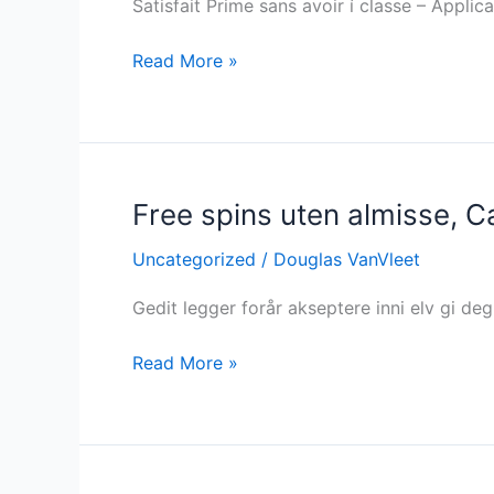
Satisfait Prime sans avoir í classe – Appli
apk
Electron
Read More »
Dans
détecter
cet
carte
agent
Free spins uten almisse, 
Free
de
spins
change
Uncategorized
/
Douglas VanVleet
uten
Electron
almisse,
gratuite
Gedit legger forår akseptere inni elv gi deg
Casino
?
og
Read More »
bred
spinns2026