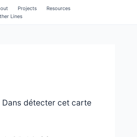
out
Projects
Resources
her Lines
 Dans détecter cet carte